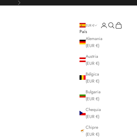
Siguiente
Iniciar sesión
Buscar
Cesta
EUR €
País
Alemania
(EUR €)
Austria
(EUR €)
Bélgica
(EUR €)
Bulgaria
(EUR €)
Chequia
(EUR €)
Chipre
(EUR €)