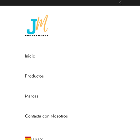
Ir al contenido
Anterior
JM Complements
Inicio
Productos
Marcas
Contacta con Nosotros
EUR €