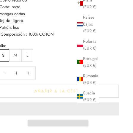
 Corte: recto
(EUR €)
 Mangas cortas
Países
 Tejido: ligero.
Bajos
 Patrón: liso
(EUR €)
-
Composición : 100% COTON
Polonia
alla:
(EUR €)
S
M
L
Portugal
(EUR €)
educir cantidad
Aumentar cantidad
Rumanía
(EUR €)
AÑADIR A LA CESTA
Suecia
(EUR €)