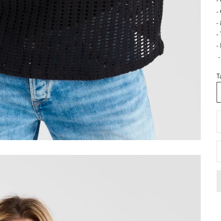
-
-
-
-
T
R