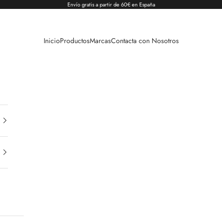
Envío gratis a partir de 60€ en España
Inicio
Productos
Marcas
Contacta con Nosotros