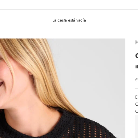
La cesta está vacía
J
P
€
E
C
C