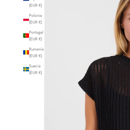
(EUR €)
Polonia
(EUR €)
Portugal
(EUR €)
Rumanía
(EUR €)
Suecia
(EUR €)