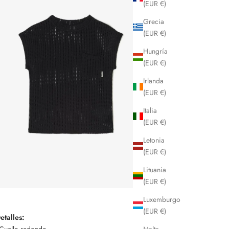
(EUR €)
Grecia
(EUR €)
Hungría
(EUR €)
Irlanda
(EUR €)
Italia
(EUR €)
Letonia
(EUR €)
Lituania
(EUR €)
Luxemburgo
(EUR €)
etalles:
 Cuello redondo
Malta