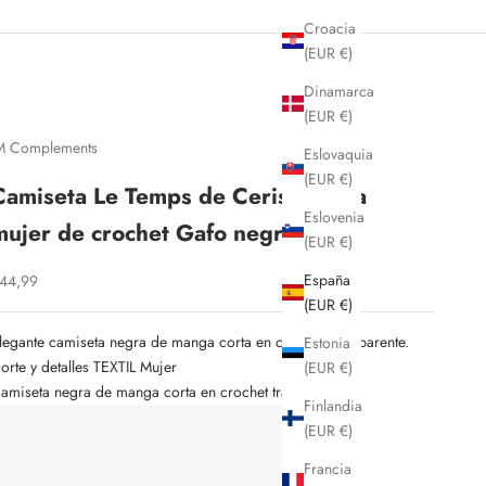
Croacia
(EUR €)
Dinamarca
(EUR €)
M Complements
Eslovaquia
(EUR €)
Camiseta Le Temps de Cerises para
Eslovenia
mujer de crochet Gafo negra
(EUR €)
España
recio de oferta
44,99
(EUR €)
legante camiseta negra de manga corta en crochet transparente.
Estonia
orte y detalles TEXTIL Mujer
(EUR €)
amiseta negra de manga corta en crochet transparente.
Finlandia
(EUR €)
Francia